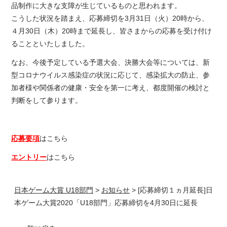
品制作に大きな支障が生じているものと思われます。
こうした状況を踏まえ、応募締切を3月31日（火）20時から、
４月30日（木）20時まで延長し、皆さまからの応募を受け付け
ることといたしました。
なお、今後予定している予選大会、決勝大会等については、新
型コロナウイルス感染症の状況に応じて、感染拡大の防止、参
加者様や関係者の健康・安全を第一に考え、都度開催の検討と
判断をして参ります。
応募要項
はこちら
エントリー
はこちら
日本ゲーム大賞 U18部門
>
お知らせ
>
[応募締切１ヵ月延長]
日
本ゲーム大賞2020「U18部門」応募締切を4月30日に延長