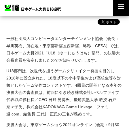
一般社団法人コンピュータエンターテインメント協会（会長：
早川英樹、所在地：東京都新宿区西新宿、略称：CESA）では、
日本ゲーム大賞2021「U18（ゆーじゅうはち）部門」の決勝大
会審査員を決定しましたのでお知らせいたします。
U18部門は、次世代を担うゲームクリエイター発掘を目的に
2018年に設立された、18歳以下の小中学生および高校生等を対
象としたゲーム制作コンテストです。4回目の開催となる本年の
決勝大会の審査員は、前回に引き続き株式会社レベルファイブ
代表取締役社長／CEO 日野 晃博氏、慶應義塾大学 教授 石戸
奈々子氏、株式会社KADOKAWA Game Linkage「ファミ
通.com」編集長 三代川 正氏の三名が務めます。
決勝大会は、東京ゲームショウ2021オンライン（会期：9月30