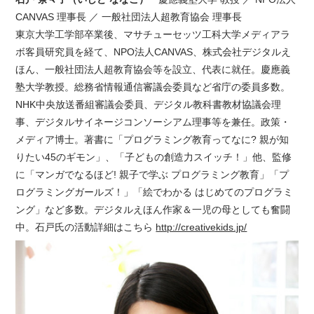
CANVAS 理事長 ／ 一般社団法人超教育協会 理事長
東京大学工学部卒業後、マサチューセッツ工科大学メディアラ
ボ客員研究員を経て、NPO法人CANVAS、株式会社デジタルえ
ほん、一般社団法人超教育協会等を設立、代表に就任。慶應義
塾大学教授。総務省情報通信審議会委員など省庁の委員多数。
NHK中央放送番組審議会委員、デジタル教科書教材協議会理
事、デジタルサイネージコンソーシアム理事等を兼任。政策・
メディア博士。著書に「プログラミング教育ってなに? 親が知
りたい45のギモン」、「子どもの創造力スイッチ！」他、監修
に「マンガでなるほど! 親子で学ぶ プログラミング教育」「プ
ログラミングガールズ！」「絵でわかる はじめてのプログラミ
ング」など多数。デジタルえほん作家＆一児の母としても奮闘
中。石戸氏の活動詳細はこちら
http://creativekids.jp/