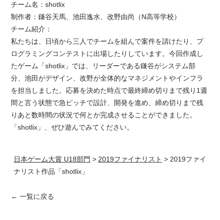
チーム名：shotlix
制作者：鎌谷天馬、池田逸水、改野由尚（N高等学校）
チーム紹介：
私たちは、日頃から三人でチームを組んで案件を請けたり、プ
ログラミングコンテストに出場したりしています。今回作成し
たゲーム「shotlix」では、リーダーである鎌谷がシステム部
分、池田がデザイン、改野が全体的なマネジメントやインフラ
を担当しました。応募を決めた時点で最終締め切りまで残り1週
間と言う状態で急ピッチで設計、開発を進め、締め切りまで残
りあと数時間の状況で何とか完成させることができました。
「shotlix」、ぜひ遊んでみてください。
日本ゲーム大賞 U18部門
>
2019ファイナリスト
>
2019ファイ
ナリスト作品「shotlix」
← 一覧に戻る